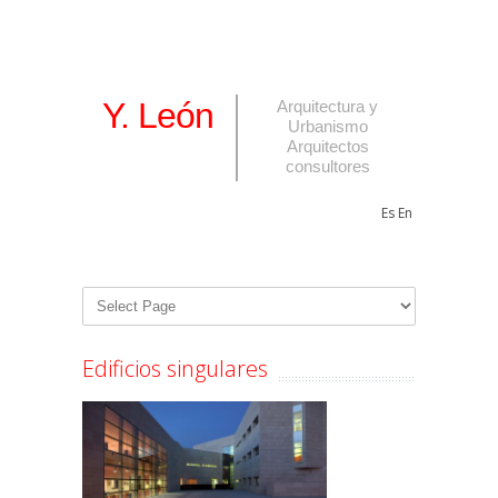
Y. León
Arquitectura y
Urbanismo
Arquitectos
consultores
Es
En
Edificios singulares