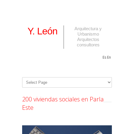
Y. León
Arquitectura y
Urbanismo
Arquitectos
consultores
Es
En
200 viviendas sociales en Parla
Este