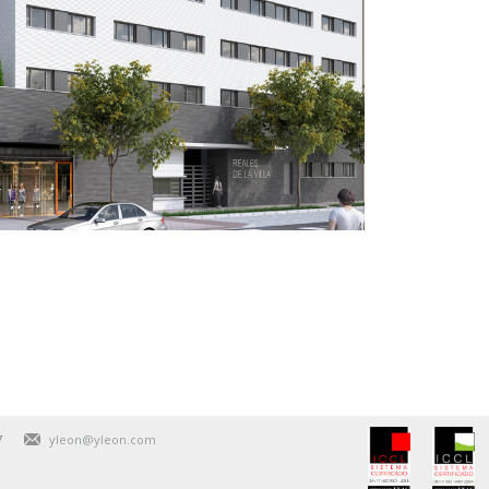
7
yleon@yleon.com