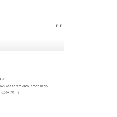
Es
En
ica
ROAN Asesoramiento Inmobiliario
: 6.567,70 m2